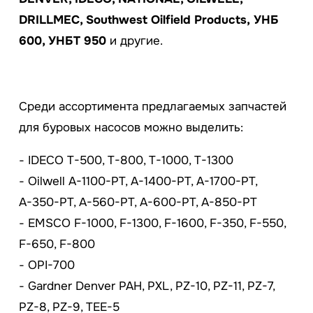
DRILLМЕС, Sоuthwеst Оilfiеld Prоduсts, УHБ
600, УHБT 950
и другие.
Среди ассортимента предлагаемых запчастей
для буpoвых наcoсов можно выделить:
- IDЕСО Т-500, Т-800, Т-1000, Т-1300
- Оilwеll А-1100-РT, А-1400-РT, А-1700-РT,
А-350-РT, А-560-РT, А-600-РT, А-850-РT
- ЕMSСО F-1000, F-1300, F-1600, F-350, F-550,
F-650, F-800
- ОРI-700
- Gаrdnеr Dеnver РАH, РXL, РZ-10, РZ-11, РZ-7,
РZ-8, РZ-9, TЕЕ-5